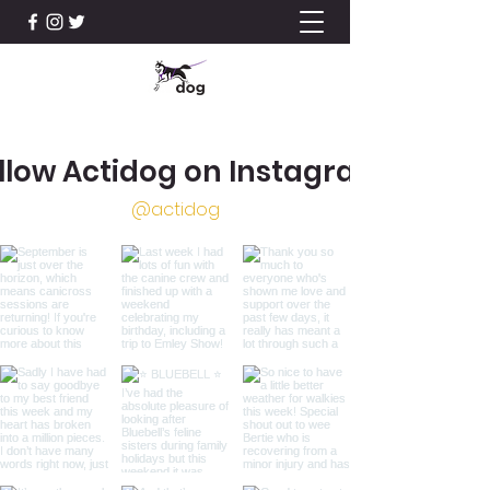
llow Actidog on Instagram
@actidog